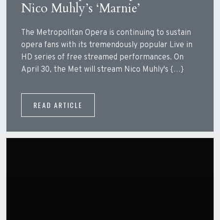
Nico Muhly’s ‘Marnie’
The Metropolitan Opera is continuing to sustain
opera fans with its tremendously popular Live in
HD series of free streamed performances. On
April 30, the Met will stream Nico Muhly's {…}
READ ARTICLE